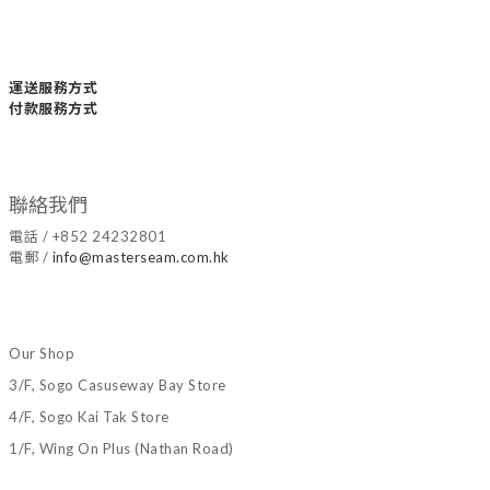
運送服務方式
付款服務方式
聯絡我們
電話 / +852 24232801
電郵 /
info@masterseam.com.hk
Our Shop
3/F, Sogo Casuseway Bay Store
4/F, Sogo Kai Tak Store
1/F, Wing On Plus (Nathan Road)