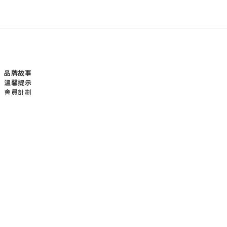
品牌故事
溫馨提示
會員計劃
運送服務方式
付款服務方式
聯絡我們
電話 / +852 24232801