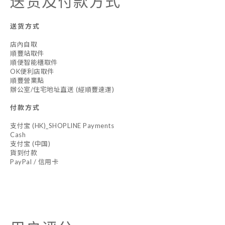
送货及付款方式
送货方式
店內自取
順豐站取件
順便智能櫃取件
OK便利店取件
順豐營業點
辦公室/住宅地址直送 (經順豐速運)
付款方式
支付宝 (HK)_SHOPLINE Payments
Cash
支付宝 (中国)
貨到付款
PayPal / 信用卡