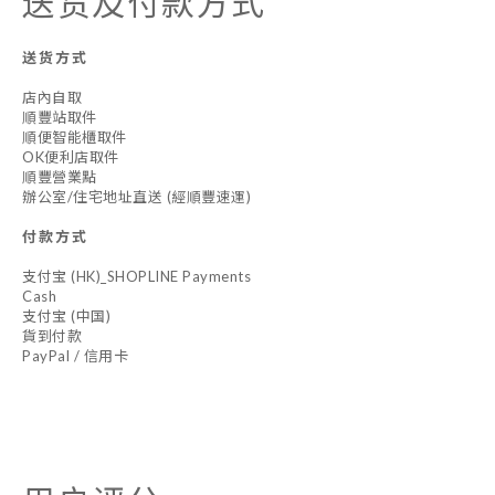
送货及付款方式
送货方式
店內自取
順豐站取件
順便智能櫃取件
OK便利店取件
順豐營業點
辦公室/住宅地址直送 (經順豐速運)
付款方式
支付宝 (HK)_SHOPLINE Payments
Cash
支付宝 (中国)
貨到付款
PayPal / 信用卡