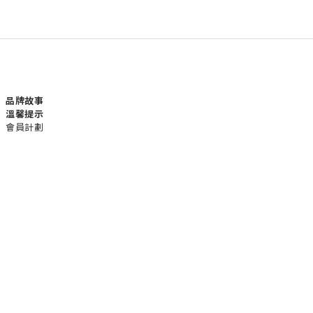
品牌故事
溫馨提示
會員計劃
運送服務方式
付款服務方式
聯絡我們
電話 / +852 24232801